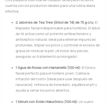
cuenta con los productos ideales para una rutina diaria
efectiva:
2 Jabones de Tea Tree (Árbol de Té) de 75 g c/u:
El
limpiador facial indispensable para hombres. El árbol
de té actúa como un potente antibacteriano y
antiséptico natural, ideal para eliminar impurezas
profundas, limpiar los poros y controlar el exceso de
grasa sin resecar la piel. ¡Al incluir dos piezas,
aseguras un tratamiento prolongado!
1 Agua de Rosas con Hamamelis (100 ml):
El tónico
facial perfecto para el hombre joven. Calma la
irritación del rostro (ideal para usar después de
rasurarse), refresca de inmediato, equilibra el pH y
ayuda a cerrar los poros abiertos.
1 Sérum con Ácido Hialurónico (100 ml):
Un suero